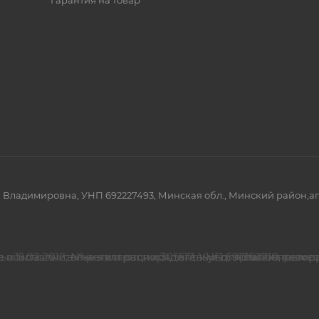
Гарантия на товар
димировна, УНП 692227493, Минская обл., Минский район,аг. Рат
 с 15.02.2016, № регистрации 305517, УНП 691762710, реги
 контакты также являются контактами для связи по во
Номер телефона работников местных исполнительных и ра