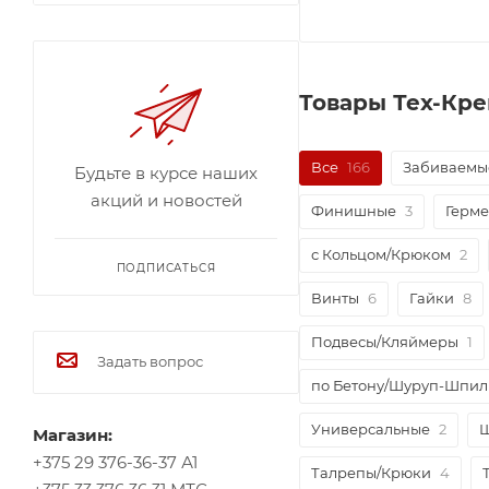
Товары Тех-Кре
Все
166
Забиваемы
Будьте в курсе наших
акций и новостей
Финишные
3
Герме
с Кольцом/Крюком
2
ПОДПИСАТЬСЯ
Винты
6
Гайки
8
Подвесы/Кляймеры
1
Задать вопрос
по Бетону/Шуруп-Шпил
Универсальные
2
Ш
Магазин:
+375 29 376-36-37 А1
Талрепы/Крюки
4