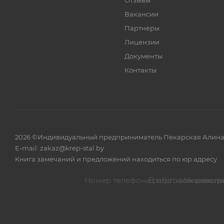
Отзывы
Вакансии
Партнеры
Лицензии
Документы
Контакты
2026 ©Индивидуальный предприниматель Пекарская Алина Вла
E-mail: zakaz@krep-stal.by
Книга замечаний и предложений находиться по юр.адресу
В торговом реестре
Указанные