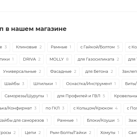
п в нашем магазине
е
3
Клиновые
2
Рамные
1
с Гайкой/Болтом
5
с К
тики
1
DRIVA
2
MOLLY
8
для Газосиликата
2
для
Универсальные
2
Фасадные
2
для Бетона
2
Закле
Шайбы
3
Шпильки
1
Оснастка/Инструмент
1
Биты
Саморезы/Шурупы
1
для Профилей и ГВЛ
5
Кровельн
ька/Конфирмат
3
по ГКЛ
3
с Кольцом/Крюком
4
с По
айбы для саморезов
1
Рамные
1
Блоки/Коуши
5
Заж
Тросы
2
Цепи
2
Рым-Болты/Гайки
2
Хомуты
1
Сан