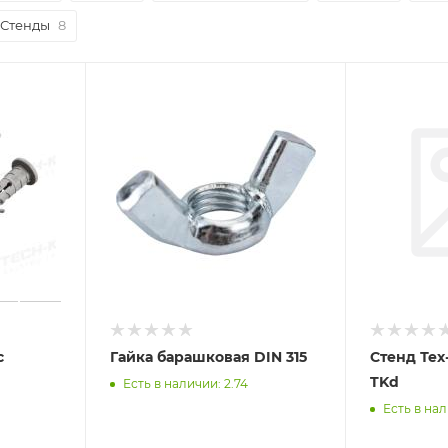
Стенды
8
с
Гайка барашковая DIN 315
Стенд Тех
TKd
Есть в наличии: 2.74
Есть в нал