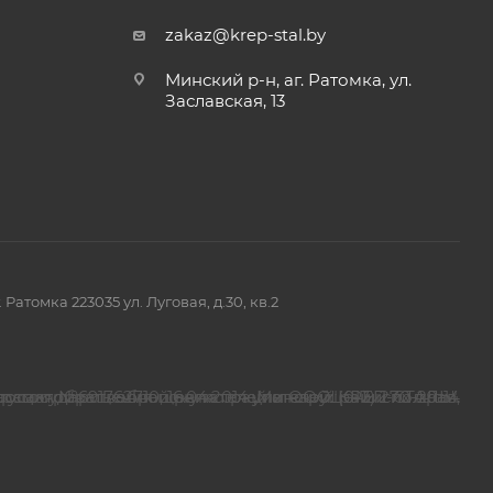
zakaz@krep-stal.by
Минский р-н, аг. Ратомка, ул.
Заславская, 13
омка 223035 ул. Луговая, д.30, кв.2
страция №691762710, 16.04.2014 ,Минский райисполком.
просам обращения покупателей о нарушении их прав.
спорядительных органов по месту государственной регистрации ООО"КРЕП-СТАЛЬ", уполномоченных рассматривать обращения покупателей: (017) 270-29-14