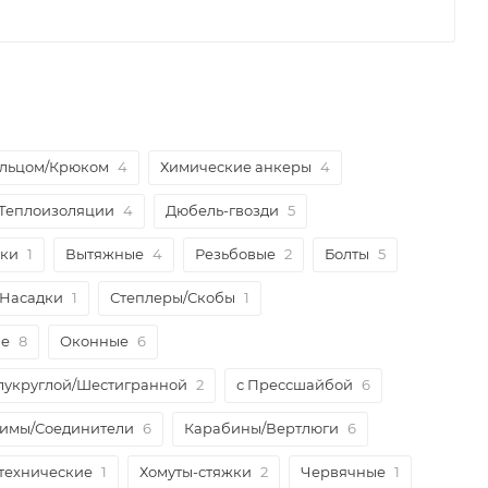
ольцом/Крюком
4
Химические анкеры
4
 Теплоизоляции
4
Дюбель-гвозди
5
пки
1
Вытяжные
4
Резьбовые
2
Болты
5
/Насадки
1
Степлеры/Скобы
1
ые
8
Оконные
6
лукруглой/Шестигранной
2
с Прессшайбой
6
имы/Соединители
6
Карабины/Вертлюги
6
технические
1
Хомуты-стяжки
2
Червячные
1