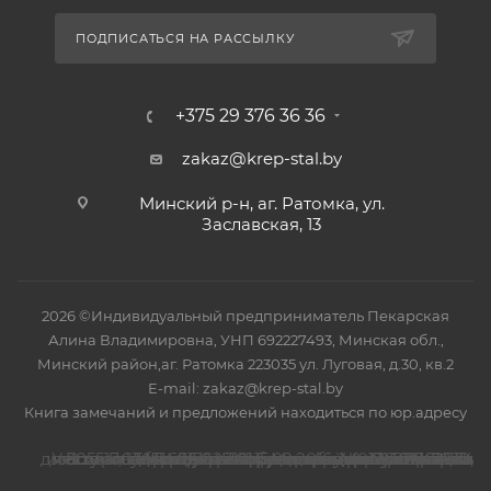
ПОДПИСАТЬСЯ НА РАССЫЛКУ
+375 29 376 36 36
zakaz@krep-stal.by
Минский р-н, аг. Ратомка, ул.
Заславская, 13
2026 ©Индивидуальный предприниматель Пекарская
Алина Владимировна, УНП 692227493, Минская обл.,
Минский район,аг. Ратомка 223035 ул. Луговая, д.30, кв.2
E-mail: zakaz@krep-stal.by
Книга замечаний и предложений находиться по юр.адресу
Номер телефона работников местных исполнительных и распорядительных органов по месту государственной регистрации ООО"КРЕП-СТАЛЬ", уполномоченных рассматривать обращения покупателей: (017) 270-29-14
В торговом реестре с 15.02.2016, № регистрации 305517, УНП 691762710, регистрация №691762710, 16.04.2014 ,Минский райисполком.
Указанные контакты также являются контактами для связи по вопросам обращения покупателей о нарушении их прав.