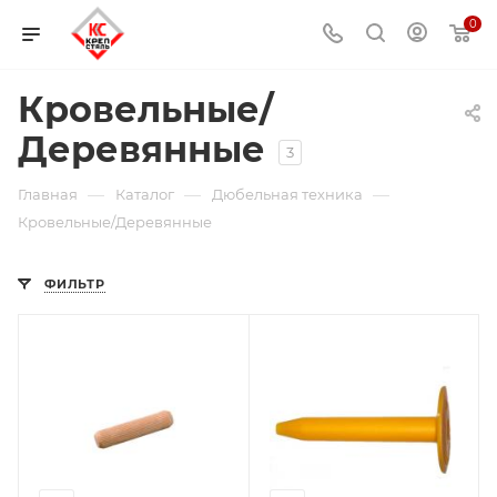
0
Кровельные/
Деревянные
3
—
—
—
Главная
Каталог
Дюбельная техника
Кровельные/Деревянные
ФИЛЬТР