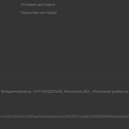
Условия доставки
Гарантия на товар
димировна, УНП 692227493, Минская обл., Минский район,аг. Рат
 с 15.02.2016, № регистрации 305517, УНП 691762710, реги
 контакты также являются контактами для связи по во
Номер телефона работников местных исполнительных и ра