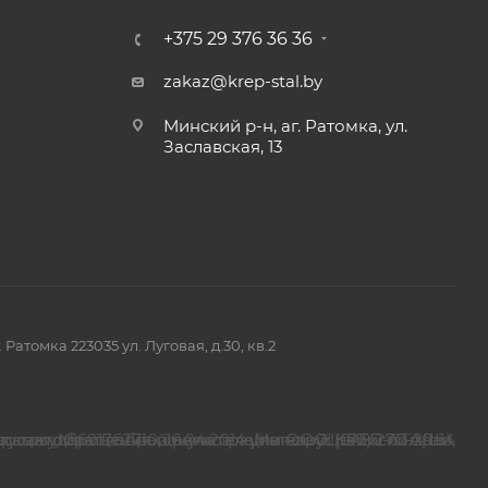
+375 29 376 36 36
zakaz@krep-stal.by
Минский р-н, аг. Ратомка, ул.
Заславская, 13
омка 223035 ул. Луговая, д.30, кв.2
страция №691762710, 16.04.2014 ,Минский райисполком.
просам обращения покупателей о нарушении их прав.
спорядительных органов по месту государственной регистрации ООО"КРЕП-СТАЛЬ", уполномоченных рассматривать обращения покупателей: (017) 270-29-14