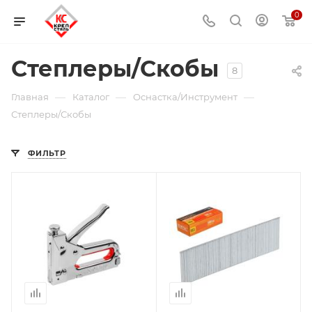
0
Степлеры/Скобы
8
—
—
—
Главная
Каталог
Оснастка/Инструмент
Степлеры/Скобы
ФИЛЬТР