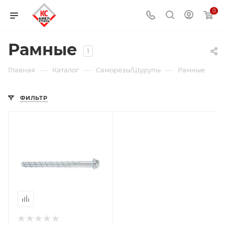
0
Рамные
1
—
—
—
Главная
Каталог
Саморезы/Шурупы
Рамные
ФИЛЬТР