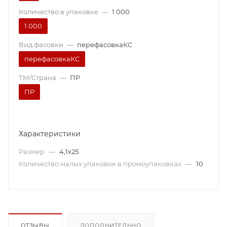
Количество в упаковке
—
1 000
1 000
Вид фасовки
—
перефасовкаКС
перефасовкаКС
ТМ/Страна
—
ПР
ПР
Характеристики
Размер
—
4,1х25
Количество малых упаковок в промоупаковках
—
10
ОТЗЫВЫ
ДОПОЛНИТЕЛЬНО