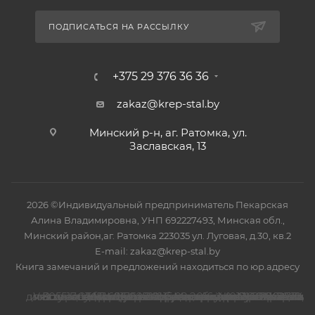
ПОДПИСАТЬСЯ НА РАССЫЛКУ
+375 29 376 36 36
zakaz@krep-stal.by
Минский р-н, аг. Ратомка, ул.
Заславская, 13
2026 ©Индивидуальный предприниматель Пекарская
Алина Владимировна, УНП 692227493, Минская обл.,
Минский район,аг. Ратомка 223035 ул. Луговая, д.30, кв.2
E-mail: zakaz@krep-stal.by
Книга замечаний и предложений находиться по юр.адресу
Номер телефона работников местных исполнительных и распорядительных органов по месту государственной регистрации ООО"КРЕП-СТАЛЬ", уполномоченных рассматривать обращения покупателей: (017) 270-29-14
В торговом реестре с 15.02.2016, № регистрации 305517, УНП 691762710, регистрация №691762710, 16.04.2014 ,Минский райисполком.
Указанные контакты также являются контактами для связи по вопросам обращения покупателей о нарушении их прав.