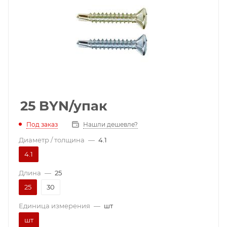
25
BYN
/упак
Под заказ
Нашли дешевле?
Диаметр / толщина
—
4.1
4.1
Длина
—
25
25
30
Единица измерения
—
шт
шт