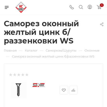
0
Саморез оконный
желтый цинк б/
раззенковки WS
—
—
—
Главная
Каталог
Саморезы/Шурупы
Оконные
—
Саморез оконный желтый цинк б/раззенковки WS