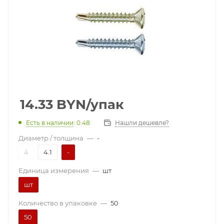
14.33
BYN
/упак
Есть в наличии
: 0.48
Нашли дешевле?
Диаметр / толщина
—
-
4
4.1
-
Единица измерения
—
шт
шт
Количество в упаковке
—
50
50