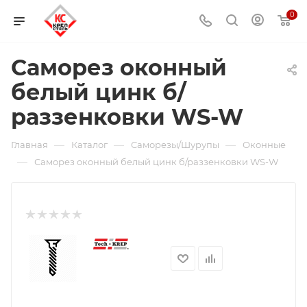
0
Саморез оконный
белый цинк б/
раззенковки WS-W
—
—
—
Главная
Каталог
Саморезы/Шурупы
Оконные
—
Саморез оконный белый цинк б/раззенковки WS-W