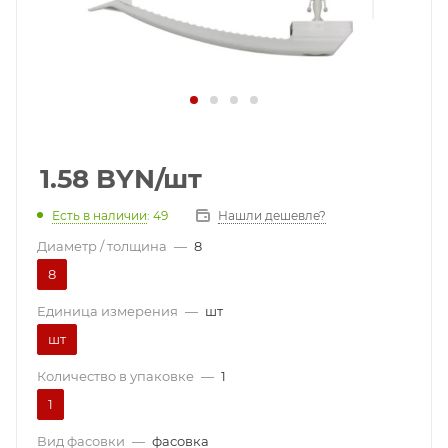
1.58
BYN
/шт
Есть в наличии
: 49
Нашли дешевле?
Диаметр / толщина
—
8
8
Единица измерения
—
шт
шт
Количество в упаковке
—
1
1
Вид фасовки
—
фасовка